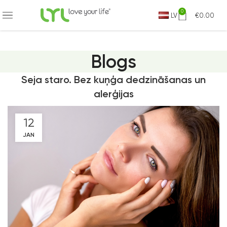
E JAU NO 9.99 EUR
0
LV
€
0.00
Blogs
Seja staro. Bez kuņģa dedzināšanas un
alerģijas
12
JAN