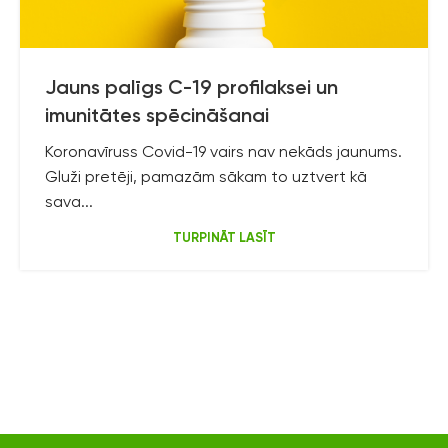
Jauns palīgs C-19 profilaksei un
imunitātes spēcināšanai
Koronavīruss Covid-19 vairs nav nekāds jaunums.
Gluži pretēji, pamazām sākam to uztvert kā
sava...
TURPINĀT LASĪT
lyl.health
lyl.health
lyl.health
lyl.health
Jan 7
Nov 3
Okt 26
Nov 4