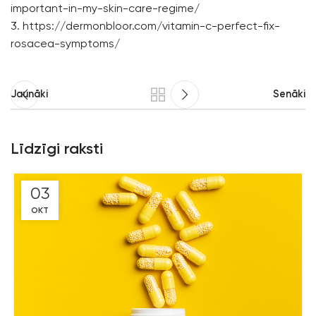
important-in-my-skin-care-regime/
3.
https://dermonbloor.com/vitamin-c-perfect-fix-
rosacea-symptoms/
Jaunāki
Senāki
Līdzīgi raksti
03
OKT