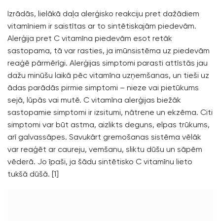
Izrādās, lielākā daļa alerģisko reakciju pret dažādiem
vitamīniem ir saistītas ar to sintētiskajām piedevām.
Alerģija pret
C vitamīna
piedevām esot retāk
sastopama, tā var rasties, ja imūnsistēma uz piedevām
reaģē pārmērīgi. Alerģijas simptomi parasti attīstās jau
dažu minūšu laikā pēc vitamīna uzņemšanas, un tieši uz
ādas parādās pirmie simptomi – nieze vai pietūkums
sejā, lūpās vai mutē.
C vitamīna
alerģijas biežāk
sastopamie simptomi ir izsitumi, nātrene un ekzēma. Citi
simptomi var būt astma, aizlikts deguns, elpas trūkums,
arī galvassāpes. Savukārt gremošanas sistēma vēlāk
var reaģēt ar caureju, vemšanu, sliktu dūšu un sāpēm
vēderā. Jo īpaši, ja šādu sintētisko C vitamīnu lieto
tukšā dūšā. [1]