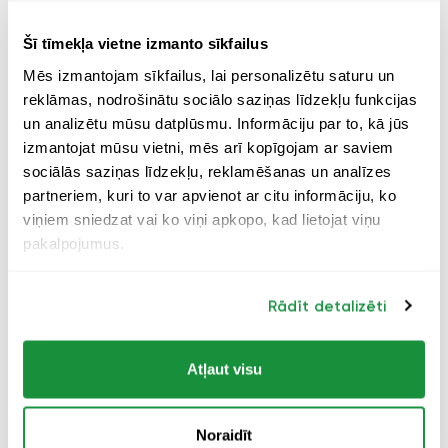
sašaurināt poras, uzlabot ādas imunitāti un izlīdzināt
tās toni. Turklāt C vitamīns ir efektīvs visiem ādas
Šī tīmekļa vietne izmanto sīkfailus
tipiem, arī cilvēkiem ar jutīgu ādu. [3]
Mēs izmantojam sīkfailus, lai personalizētu saturu un
reklāmas, nodrošinātu sociālo saziņas līdzekļu funkcijas
Ir skaidrs, ka no C vitamīna ir daudz pozitīvu ieguvumu.
un analizētu mūsu datplūsmu. Informāciju par to, kā jūs
Bet – kā to uzņemt, lai tas neradītu dedzināšanu kuņģī
izmantojat mūsu vietni, mēs arī kopīgojam ar saviem
un alerģisku reakciju uz ādas? Sazinājos ar savu
sociālās saziņas līdzekļu, reklamēšanas un analīzes
kosmetoloģi, lai noskaidrotu viņas viedokli. Un vakarā jau
partneriem, kuri to var apvienot ar citu informāciju, ko
saņēmu atbildi – izvēlies bezskābes (!) C vitamīnu!
viņiem sniedzat vai ko viņi apkopo, kad lietojat viņu
Aptiekā jau gadu ir pieejams
LYL premium
C. Kur šo gadu
pakalpojumus.
esmu bijusi es?
Rādīt detalizēti
Atļaut visu
Noraidīt