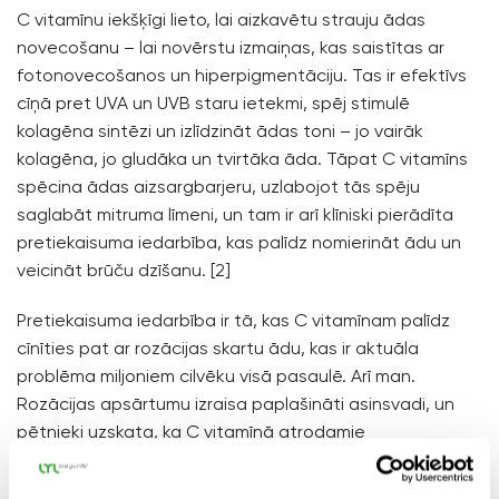
C vitamīnu iekšķīgi lieto, lai aizkavētu strauju ādas
novecošanu – lai novērstu izmaiņas, kas saistītas ar
fotonovecošanos un hiperpigmentāciju. Tas ir efektīvs
cīņā pret UVA un UVB staru ietekmi, spēj stimulē
kolagēna sintēzi un izlīdzināt ādas toni – jo vairāk
kolagēna, jo gludāka un tvirtāka āda. Tāpat C vitamīns
spēcina ādas aizsargbarjeru, uzlabojot tās spēju
saglabāt mitruma līmeni, un tam ir arī klīniski pierādīta
pretiekaisuma iedarbība, kas palīdz nomierināt ādu un
veicināt brūču dzīšanu. [2]
Pretiekaisuma iedarbība ir tā, kas C vitamīnam palīdz
cīnīties pat ar rozācijas skartu ādu, kas ir aktuāla
problēma miljoniem cilvēku visā pasaulē. Arī man.
Rozācijas apsārtumu izraisa paplašināti asinsvadi, un
pētnieki uzskata, ka C vitamīnā atrodamie
pretiekaisuma bioflavonoīdi spēj būtiski stiprināt
novājinātos asinsvadus, tādējādi mazināt apsārtumu,