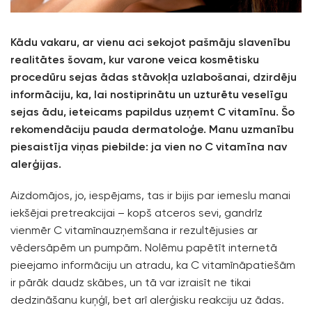
Kādu vakaru, ar vienu aci sekojot pašmāju slavenību
realitātes šovam, kur varone veica kosmētisku
procedūru sejas ādas stāvokļa uzlabošanai, dzirdēju
informāciju, ka, lai nostiprinātu un uzturētu veselīgu
sejas ādu, ieteicams papildus uzņemt C vitamīnu. Šo
rekomendāciju pauda dermatoloģe. Manu uzmanību
piesaistīja viņas piebilde: ja vien no C vitamīna nav
alerģijas.
Aizdomājos, jo, iespējams, tas ir bijis par iemeslu manai
iekšējai pretreakcijai – kopš atceros sevi, gandrīz
vienmēr
C vitamīna
uzņemšana ir rezultējusies ar
vēdersāpēm un pumpām. Nolēmu papētīt internetā
pieejamo informāciju un atradu, ka
C vitamīnā
patiešām
ir pārāk daudz skābes, un tā var izraisīt ne tikai
dedzināšanu kuņģī, bet arī alerģisku reakciju uz ādas.