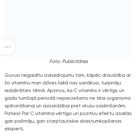
Foto: Publicitātes
Guvusi negaidītu izskaidrojumu tam, kāpēc draudzība ar
šo vitamīnu man dzīves laikā nav sanākusi, turpināju
iedziļināties tēmā. Apzinos, ka C vitamīns ir vērtīgs un
gada tumšajā periodā nepieciešams ne tikai organisma
spēcināšanai un aizsardzībai pret vīrusu saslimšanām.
Patiesi! Par C vitamīna vērtīgo un pozitīvu efektu izsakās
gan pašmāju, gan starptautiskie skaistumkopšanas
eksperti.