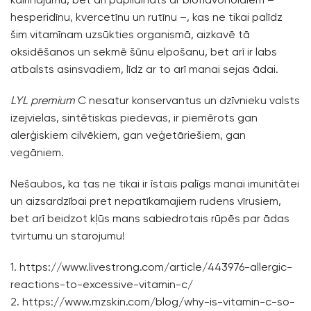
hesperidīnu, kvercetīnu un rutīnu –, kas ne tikai palīdz
šim vitamīnam uzsūkties organismā, aizkavē tā
oksidēšanos un sekmē šūnu elpošanu, bet arī ir labs
atbalsts asinsvadiem, līdz ar to arī manai sejas ādai.
LYL premium
C nesatur konservantus un dzīvnieku valsts
izejvielas, sintētiskas piedevas, ir piemērots gan
alerģiskiem cilvēkiem, gan veģetāriešiem, gan
vegāniem.
Nešaubos, ka tas ne tikai ir īstais palīgs manai imunitātei
un aizsardzībai pret nepatīkamajiem rudens vīrusiem,
bet arī beidzot kļūs mans sabiedrotais rūpēs par ādas
tvirtumu un starojumu!
1.
https://www.livestrong.com/article/443976-allergic-
reactions-to-excessive-vitamin-c/
2.
https://www.mzskin.com/blog/why-is-vitamin-c-so-