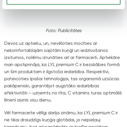
Foto: Publicitātes
Devos uz aptieku, un, nevēloties mocīties ar
nekomfortablajām sajūtām kuņģī un iedzīvošanos
izsitumos, nolēmu izrunāties arī ar farmaceiti. Aptiekāre
man apstiprināja, ka
LYL premium
C ir bezskābes formā
un šim produktam ir ilgstoša iedarbība. Respektīvi,
pateicoties īpašai tehnoloģijai, tas organismā uzsūcas
pakāpeniski, garantējot augstāko iedarbības
efektivitāti – uzņemts no rīta, C vitamīns turas optimālā
līmenī asinīs visu dienu.
Vēl farmaceite vēlīgi darīja zināmu, ka
LYL premium
C ir
ne tikai draudzīgs kuņģa gļotādai, jo nepieļauj
kairinājumu, bet arī papildināts ar bioflavonoīdiem –