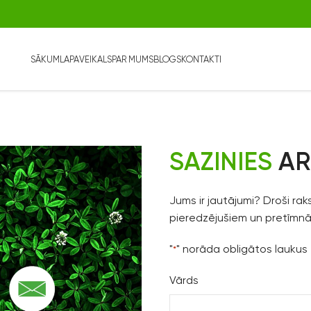
SĀKUMLAPA
VEIKALS
PAR MUMS
BLOGS
KONTAKTI
SAZINIES
AR
Jums ir jautājumi? Droši ra
pieredzējušiem un pretīmnā
"
" norāda obligātos laukus
*
Vārds