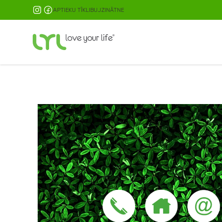
NIVA PIEGĀDE JAU NO 9.99 EUR
APTIEKU TĪKLI
BUJ
ZINĀTNE