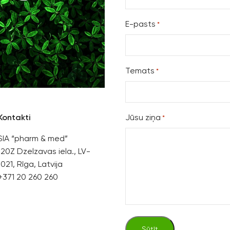
E-pasts
*
Temats
*
Kontakti
Jūsu ziņa
*
SIA “pharm & med”
120Z Dzelzavas iela., LV-
1021, Rīga, Latvija
+371 20 260 260