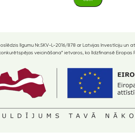
noslēdzis līgumu Nr.SKV-L-2016/878 ar Latvijas Investīciju un
nkurētspējas veicināšana” ietvaros, ko līdzfinansē Eiropas 