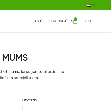
LV
0
PIESLĒGTIES / REĢISTRĒTIES
€
0.00
 MUMS
kstiet mums, lai saņemtu atbildes no
košiem speciālistiem.
Uzvārds