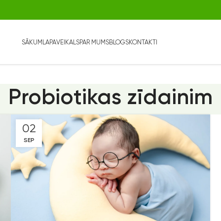
SĀKUMLAPA
VEIKALS
PAR MUMS
BLOGS
KONTAKTI
Probiotikas zīdainim
02
SEP