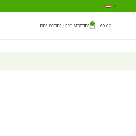
LV
0
PIESLĒGTIES / REĢISTRĒTIES
€
0.00