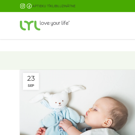
OMNIVA PIEGĀDE JAU NO 9.99 EUR
APTIEKU TĪKLI
BUJ
ZINĀTNE
23
SEP