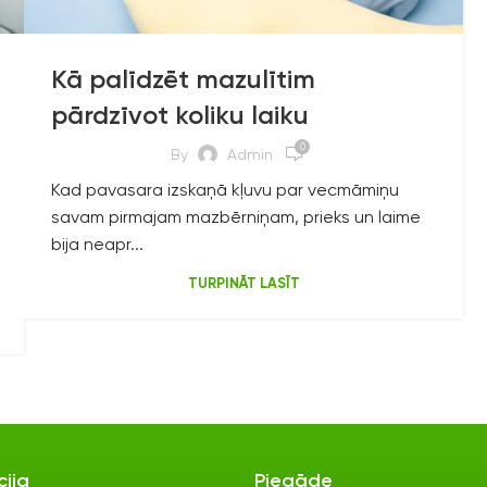
Kā palīdzēt mazulītim
pārdzīvot koliku laiku
0
By
Admin
Kad pavasara izskaņā kļuvu par vecmāmiņu
savam pirmajam mazbērniņam, prieks un laime
bija neapr...
TURPINĀT LASĪT
lyl.health
lyl.health
Nov 4
Nov 3
cija
Piegāde