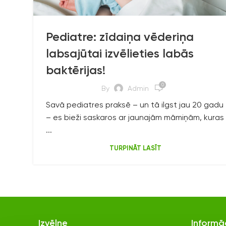
Pediatre: zīdaiņa vēderiņa
labsajūtai izvēlieties labās
baktērijas!
0
By
Admin
Savā pediatres praksē – un tā ilgst jau 20 gadu
– es bieži saskaros ar jaunajām māmiņām, kuras
...
TURPINĀT LASĪT
lyl.health
Jan 7
Izvēlne
Informā