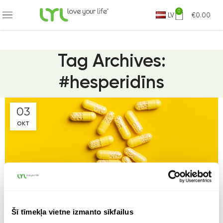
KSAS OMNIVA PIEGĀDE JAU NO 9.99 EUR
0
LV
€
0.00
Tag Archives:
#hesperidīns
03
OKT
Šī tīmekļa vietne izmanto sīkfailus