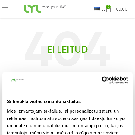
AKSAS OMNIVA PIEGĀDE JAU NO 9.99 EUR
0
EE
€
0.00
EI LEITUD
Pisut piinlik, kas pole...?
Tundub, et seda lehte pole olemas. Ehk aitab
otsing?
Šī tīmekļa vietne izmanto sīkfailus
Mēs izmantojam sīkfailus, lai personalizētu saturu un
reklāmas, nodrošinātu sociālo saziņas līdzekļu funkcijas
un analizētu mūsu datplūsmu. Informāciju par to, kā jūs
izmantojat mūsu vietni, mēs arī kopīgojam ar saviem