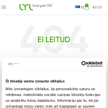
KSAS OMNIVA PIEGĀDE JAU NO 9.99 EUR
0
EE
€
0.00
EI LEITUD
Pisut piinlik, kas pole...?
Tundub, et seda lehte pole olemas. Ehk aitab
otsing?
Šī tīmekļa vietne izmanto sīkfailus
Mēs izmantojam sīkfailus, lai personalizētu saturu un
reklāmas, nodrošinātu sociālo saziņas līdzekļu funkcijas
un analizētu mūsu datplūsmu. Informāciju par to, kā jūs
izmantojat mūsu vietni, mēs arī kopīgojam ar saviem