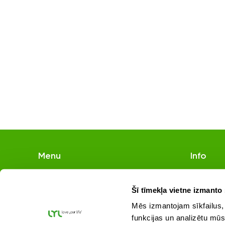
lyl.health
Jaan. 7
Menu
Info
Home
Delivery p
About us
Terms and
Šī tīmekļa vietne izmanto 
Shop
Privacy po
Mēs izmantojam sīkfailus, 
Contact us
@actressagnesezeltina
@laura_valuta 
funkcijas un analizētu mūs
JAUNU
FAQ