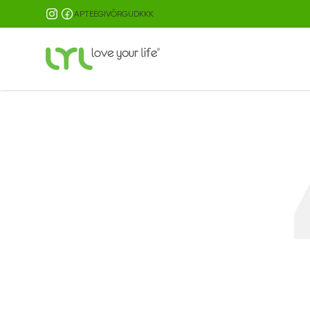
AKSAS OMNIVA PIEGĀDE JAU NO 9.99 EUR
APTEEGIVÕRGUD
KKK