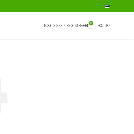
EE
0
LOGI SISSE / REGISTREERI
€
0.00