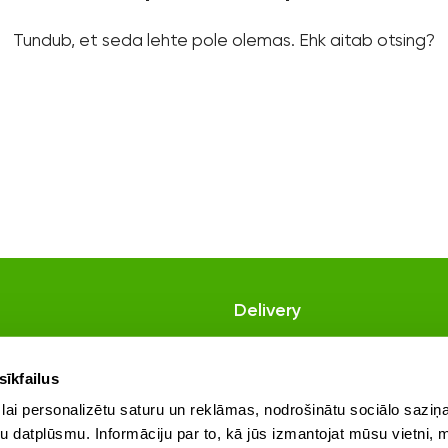
Tundub, et seda lehte pole olemas. Ehk aitab otsing?
lyl.health
lyl.health
Nov. 4
Nov. 3
Delivery
olicy
Call:
+371 22 017 478
 conditions
sīkfailus
SIA OZERMEDIA
licy
lai personalizētu saturu un reklāmas, nodrošinātu sociālo saziņa
Dzelzavas street 120Z
& LYL love your life® LYL premiumC 🍋
@dianakubasova & LYL love your life®
u datplūsmu. Informāciju par to, kā jūs izmantojat mūsu vietni, 
Riga, Latvia, LV-1021
MS! no LYL love your life®🍋⁣
Mmmm… Mans absolūtais komforta ēd