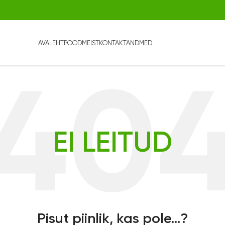
AVALEHT
POOD
MEIST
KONTAKTANDMED
EI LEITUD
Pisut piinlik, kas pole...?