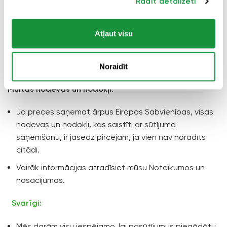
Rādīt detalizēti
Piegāde visā pasaulē:
Mēs piedāvājam piegādi ar
Latvijas Pasta starpniecību vai ar Express piegādi
Atļaut visu
(Express Mail Service). Piegādes laiks parasti ir
7-20
darba dienas
. Jūs saņemsiet izsekošanas kodu, lai
varētu sekot līdzi sūtījumam.
Noraidīt
Muitas nodevas un nodokļi:
Ja preces saņemat ārpus Eiropas Sabvienības, visas
nodevas un nodokļi, kas saistīti ar sūtījuma
saņemšanu, ir jāsedz pircējam, ja vien nav norādīts
citādi.
Vairāk informācijas atradīsiet mūsu Noteikumos un
nosacījumos.
Svarīgi:
Mēs darām visu iespējamo, lai pasūtījumus piegādātu