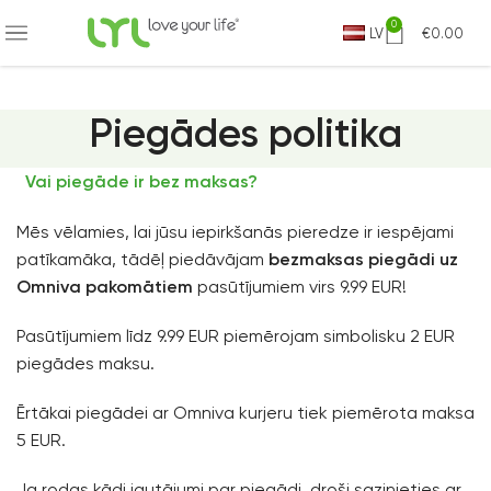
 OMNIVA PIEGĀDE JAU NO 9.99 EUR
0
LV
€
0.00
Piegādes politika
Vai piegāde ir bez maksas?
Mēs vēlamies, lai jūsu iepirkšanās pieredze ir iespējami
patīkamāka, tādēļ piedāvājam
bezmaksas piegādi uz
Omniva pakomātiem
pasūtījumiem virs 9.99 EUR!
Pasūtījumiem līdz 9.99 EUR piemērojam simbolisku 2 EUR
piegādes maksu.
Ērtākai piegādei ar Omniva kurjeru tiek piemērota maksa
5 EUR.
Ja rodas kādi jautājumi par piegādi, droši sazinieties ar