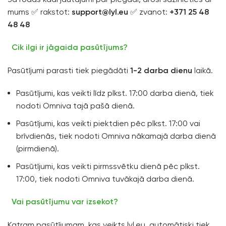
mums ✅ rakstot:
support@lyl.eu
✅ zvanot:
+371 25 48
48 48
Cik ilgi ir jāgaida pasūtījums?
Pasūtījumi parasti tiek piegādāti
1-2 darba dienu
laikā.
Pasūtījumi, kas veikti līdz plkst. 17:00 darba dienā, tiek
nodoti Omniva tajā pašā dienā.
Pasūtījumi, kas veikti piektdien pēc plkst. 17:00 vai
brīvdienās, tiek nodoti Omniva nākamajā darba dienā
(pirmdienā).
Pasūtījumi, kas veikti pirmssvētku dienā pēc plkst.
17:00, tiek nodoti Omniva tuvākajā darba dienā.
Vai pasūtījumu var izsekot?
Katram pasūtījumam, kas veikts lyl.eu, automātiski tiek