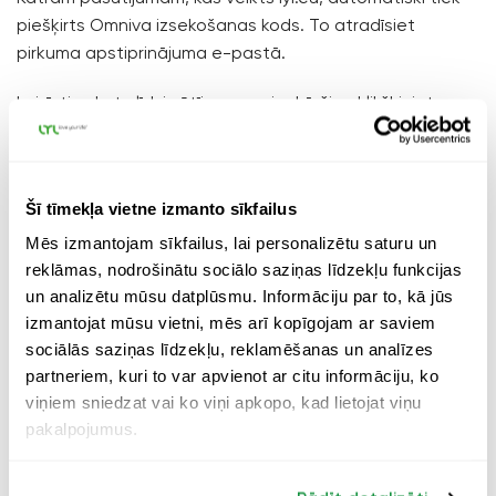
piešķirts Omniva izsekošanas kods. To atradīsiet
pirkuma apstiprinājuma e-pastā.
Lai ērti sekotu līdzi sūtījumam, vienkārši noklikšķiniet uz
interaktīvās saites e-pastā.
Piegāde uz ārvalstīm:
Šī tīmekļa vietne izmanto sīkfailus
Eiropas Savienība:
Mēs piedāvājam piegādi ar
Mēs izmantojam sīkfailus, lai personalizētu saturu un
Latvijas Pasta starpniecību vai ar Express piegādi
reklāmas, nodrošinātu sociālo saziņas līdzekļu funkcijas
(Express Mail Service), atkarībā no klienta izvēles.
un analizētu mūsu datplūsmu. Informāciju par to, kā jūs
Piegādes laiks parasti ir
4-10 darba dienas
. Jūs
izmantojat mūsu vietni, mēs arī kopīgojam ar saviem
saņemsiet izsekošanas kodu, lai varētu pārraudzīt
sociālās saziņas līdzekļu, reklamēšanas un analīzes
sūtījuma piegādes statusu.
partneriem, kuri to var apvienot ar citu informāciju, ko
viņiem sniedzat vai ko viņi apkopo, kad lietojat viņu
EEZ valstis:
Pieejama piegāde ar Latvijas Pasta
pakalpojumus.
starpniecību vai Express piegādi (Express Mail
Service). Piegādes laiks parasti ir
4-10 darba dienas
.
Izsekošanas kods tiks nodrošināts.