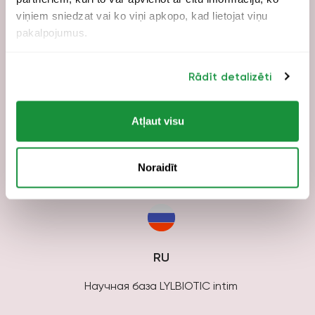
LV
viņiem sniedzat vai ko viņi apkopo, kad lietojat viņu
pakalpojumus.
LYLBIOTIC intim zinātniskā bāze
Rādīt detalizēti
Atļaut visu
LT
LYLBIOTIC intim mokslinė bazė
Noraidīt
RU
Научная база LYLBIOTIC intim