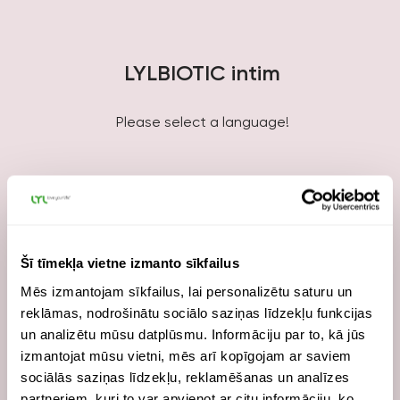
LYLBIOTIC intim
Please select a language!
Šī tīmekļa vietne izmanto sīkfailus
EN
Mēs izmantojam sīkfailus, lai personalizētu saturu un
Scientific base of LYLBIOTIC intim
reklāmas, nodrošinātu sociālo saziņas līdzekļu funkcijas
un analizētu mūsu datplūsmu. Informāciju par to, kā jūs
izmantojat mūsu vietni, mēs arī kopīgojam ar saviem
sociālās saziņas līdzekļu, reklamēšanas un analīzes
partneriem, kuri to var apvienot ar citu informāciju, ko